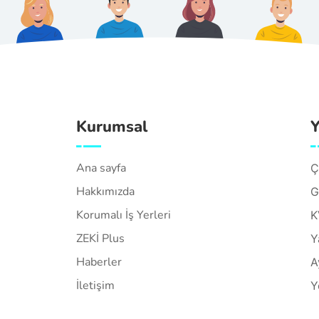
Kurumsal
Y
Ana sayfa
Ç
Hakkımızda
G
Korumalı İş Yerleri
K
ZEKİ Plus
Y
Haberler
A
İletişim
Y