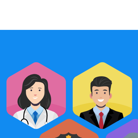
1
2
Sağlık Personeli
İdari Personel