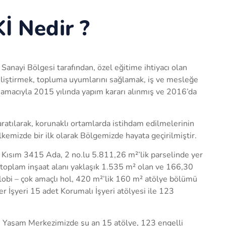
Kİ Nedir ?
anayi Bölgesi tarafından, özel eğitime ihtiyacı olan
eliştirmek, topluma uyumlarını sağlamak, iş ve mesleğe
k amacıyla 2015 yılında yapım kararı alınmış ve 2016’da
yaratılarak, korunaklı ortamlarda istihdam edilmelerinin
lkemizde bir ilk olarak Bölgemizde hayata geçirilmiştir.
 Kısım 3415 Ada, 2 no.lu 5.811,26 m²’lik parselinde yer
, toplam inşaat alanı yaklaşık 1.535 m² olan ve 166,30
obi – çok amaçlı hol, 420 m²’lik 160 m² atölye bölümü
r İşyeri 15 adet Korumalı İşyeri atölyesi ile 123
Kİ Yaşam Merkezimizde şu an 15 atölye, 123 engelli