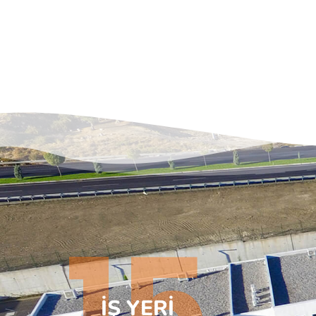
15
İŞ YERİ