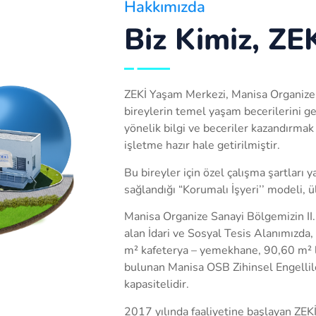
Hakkımızda
Biz Kimiz, ZE
ZEKİ Yaşam Merkezi, Manisa Organize S
bireylerin temel yaşam becerilerini g
yönelik bilgi ve beceriler kazandırma
işletme hazır hale getirilmiştir.
Bu bireyler için özel çalışma şartları 
sağlandığı “Korumalı İşyeri’’ modeli, ü
Manisa Organize Sanayi Bölgemizin II.
alan İdari ve Sosyal Tesis Alanımızda
m² kafeterya – yemekhane, 90,60 m² l
bulunan Manisa OSB Zihinsel Engellile
kapasitelidir.
2017 yılında faaliyetine başlayan ZE