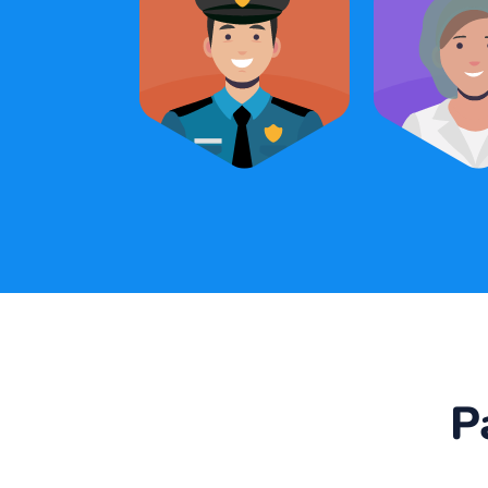
3
Güvenlik Personeli
Hizmet Pe
P