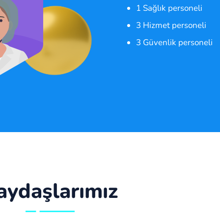
3
1 Sağlık personeli
3 Hizmet personeli
rsoneli
3 Güvenlik personeli
aydaşlarımız