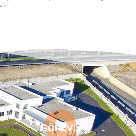
dir.
9
GÖREVLİ