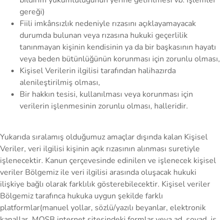
bildirim yükümlülüğünün yerine getirilmesi vb. işlemler
gereği)
Fiili imkânsızlık nedeniyle rızasını açıklayamayacak
durumda bulunan veya rızasına hukuki geçerlilik
tanınmayan kişinin kendisinin ya da bir başkasının hayatı
veya beden bütünlüğünün korunması için zorunlu olması,
Kişisel Verilerin ilgilisi tarafından halihazırda
alenileştirilmiş olması,
Bir hakkın tesisi, kullanılması veya korunması için
verilerin işlenmesinin zorunlu olması, halleridir.
Yukarıda sıralamış olduğumuz amaçlar dışında kalan Kişisel
Veriler, veri ilgilisi kişinin açık rızasının alınması suretiyle
işlenecektir. Kanun çerçevesinde edinilen ve işlenecek kişisel
veriler Bölgemiz ile veri ilgilisi arasında oluşacak hukuki
ilişkiye bağlı olarak farklılık gösterebilecektir. Kişisel veriler
Bölgemiz tarafınca hukuka uygun şekilde farklı
platformlar(manuel yollar, sözlü/yazılı beyanlar, elektronik
kanallar, MOSB internet sitesindeki formlar veya ad, soyad, iş