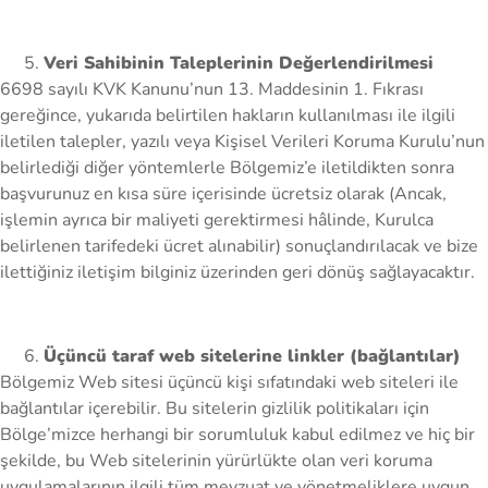
Veri Sahibinin Taleplerinin Değerlendirilmesi
6698 sayılı KVK Kanunu’nun 13. Maddesinin 1. Fıkrası
gereğince, yukarıda belirtilen hakların kullanılması ile ilgili
iletilen talepler, yazılı veya Kişisel Verileri Koruma Kurulu’nun
belirlediği diğer yöntemlerle Bölgemiz’e iletildikten sonra
başvurunuz en kısa süre içerisinde ücretsiz olarak (Ancak,
işlemin ayrıca bir maliyeti gerektirmesi hâlinde, Kurulca
belirlenen tarifedeki ücret alınabilir) sonuçlandırılacak ve bize
ilettiğiniz iletişim bilginiz üzerinden geri dönüş sağlayacaktır.
Üçüncü taraf web sitelerine linkler (bağlantılar)
Bölgemiz Web sitesi üçüncü kişi sıfatındaki web siteleri ile
bağlantılar içerebilir. Bu sitelerin gizlilik politikaları için
Bölge’mizce herhangi bir sorumluluk kabul edilmez ve hiç bir
şekilde, bu Web sitelerinin yürürlükte olan veri koruma
uygulamalarının ilgili tüm mevzuat ve yönetmeliklere uygun